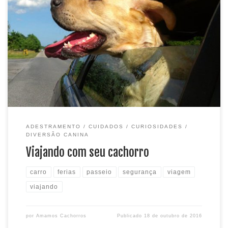
Viajar é tudo de bom né? E quando podemos levar nossos
cachorros é melhor ainda. Hoje vamos falar sobre viagens e
relatar tudo que você precisa saber antes de pegar a estrada
com o mascote. Primeiramente programe-se com
antecedência. Alguns hotéis e pousadas não aceitam
cachorros, portanto, faça sua reserva […]
ADESTRAMENTO
CUIDADOS
CURIOSIDADES
DIVERSÃO CANINA
Viajando com seu cachorro
carro
ferias
passeio
segurança
viagem
viajando
por
Amamos Cachorros
Publicado
18 de outubro de 2016