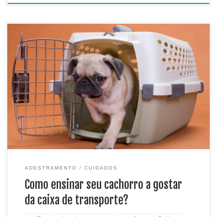
Todos temos consciência da necessidade de transportar
nossos cachorros com segura. Neste artigo abordaremos
como fazer isso de forma divertida para o seu cão, utilizando
a caixa de transporte . Mas como podemos ensinar o
cachorro a gostar da caixa de transporte? Vale lembrar que
em casos de viagens de ônibus e avião, […]
ADESTRAMENTO
CUIDADOS
Como ensinar seu cachorro a gostar
da caixa de transporte?