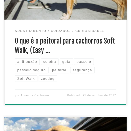
ADESTRAMENTO
CUIDADOS
CURIOSIDADES
O que é o peitoral para cachorros Soft
Walk, (Easy …
anti-puxão
coleira
guia
passeio
passeio seguro
peitoral
segurança
Soft Walk
zeedog
por
Amamos Cachorros
Publicado
25 de outubro de 2017