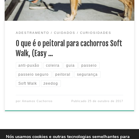
ADESTRAMENTO
CUIDADOS
CURIOSIDADES
O que é o peitoral para cachorros Soft
Walk, (Easy …
anti-puxão
coleira
guia
passeio
passeio seguro
peitoral
segurança
Soft Walk
zeedog
por
Amamos Cachorros
Publicado
25 de outubro de 2017
Nós usamos cookies e outras tecnologias semelhantes para