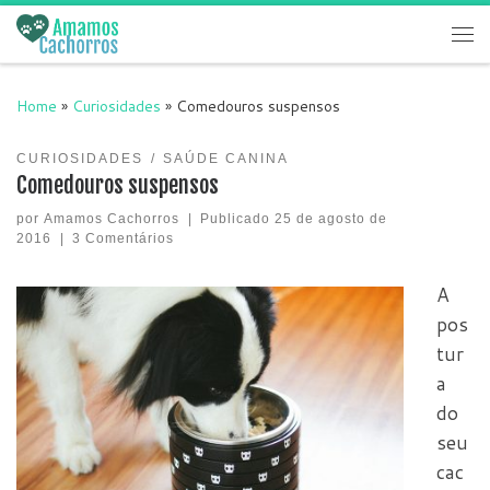
Skip to content
Me
Home
»
Curiosidades
»
Comedouros suspensos
CURIOSIDADES
SAÚDE CANINA
Comedouros suspensos
por
Amamos Cachorros
|
Publicado
25 de agosto de
2016
|
3 Comentários
A
pos
tur
a
do
seu
cac