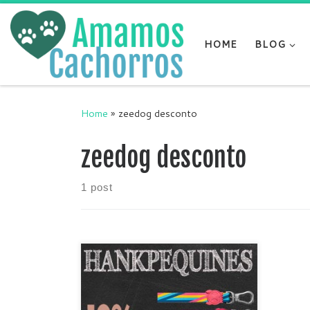
Skip to content
HOME
BLOG
Home
»
zeedog desconto
zeedog desconto
1 post
Quer ganhar um cupom desconto
no site da zee.dog? Use o cupom e
ganhe desconto nas compras
realizadas pelo site da Zee.Dog.