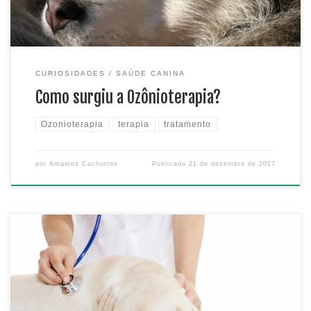
CURIOSIDADES
SAÚDE CANINA
Como surgiu a Ozônioterapia?
Ozonioterapia
terapia
tratamento
por
Amamos Cachorros
Publicado
21 de dezembro de 2017
Parvovirose, a temida doença que nenhum dono de cachorro
deseja ouvir como diagnostico de algum veterinário. É uma das
doenças mais conhecidas e também a mais contagiosa entre
os cães. É uma virose que pode ser chamada de Enterite