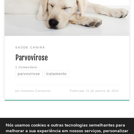
Canina Parvoviral. Normalmente essa virose ataca cães mais
jovens e filhotes, […]
SAÚDE CANINA
Parvovirose
1 Comentário
parvovirose
tratamento
por
Amamos Cachorros
Publicado
21 de janeiro de 2013
Nós usamos cookies e outras tecnologias semelhantes para
melhorar a sua experiência em nossos serviços, personalizar