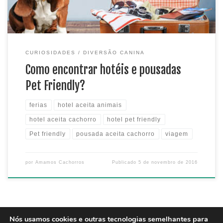
CURIOSIDADES
DIVERSÃO CANINA
Como encontrar hotéis e pousadas
Pet Friendly?
ferias
hotel aceita animais
hotel aceita cachorro
hotel pet friendly
Pet friendly
pousada aceita cachorro
viagem
por
Amamos Cachorros
Publicado
5 de novembro de 2016
Nós usamos cookies e outras tecnologias semelhantes para