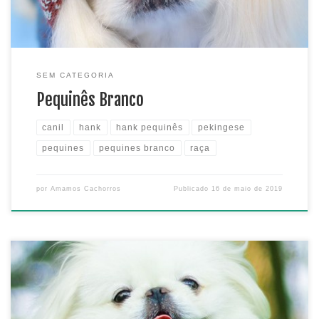
SEM CATEGORIA
Pequinês Branco
canil
hank
hank pequinês
pekingese
pequines
pequines branco
raça
por
Amamos Cachorros
Publicado
16 de maio de 2019
Olá pessoal, tudo bem? Eu sou o Hank, um menino da raça
pequinês. Criamos esse blog para compartilhar com vocês