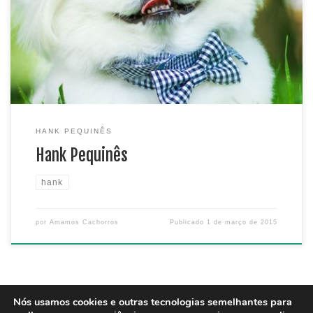
alguns momentos da minha vida, dentre eles as minhas
gostosuras e travessuras, bem como problemas cotidianos ,
entre outros. Eu sou o mascote oficial do site Amamos
Cachorros. Estarei aqui […]
HANK PEQUINÊS
Hank Pequinês
hank
por
Amamos Cachorros
Publicado
1 de março de 2015
Nós usamos cookies e outras tecnologias semelhantes para