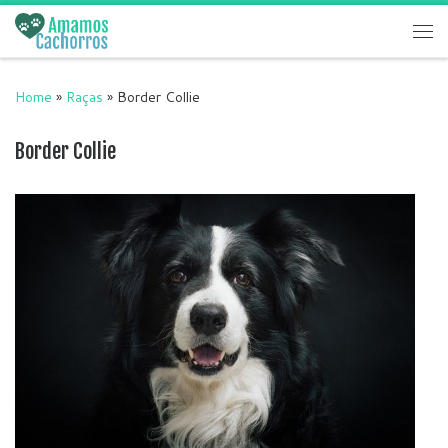
Skip to content
Me
Home
»
Raças
»
Border Collie
Border Collie