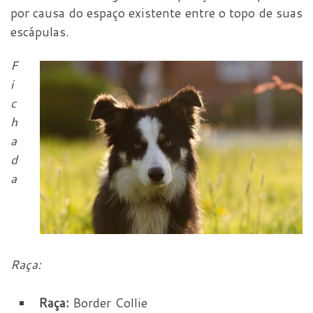
por causa do espaço existente entre o topo de suas
escápulas.
F
i
c
h
a
d
a
Raça:
Raça:
Border Collie