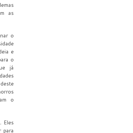
lemas
em as
inar o
sidade
deia e
para o
ue já
dades
deste
horros
ham o
. Eles
r para