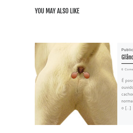
YOU MAY ALSO LIKE
Publi
Glân
6 Come
É pos
ouvid
cacho
norma
o […]