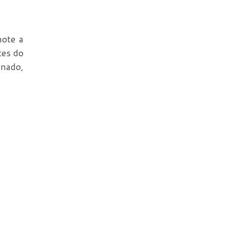
hote a
tes do
inado,