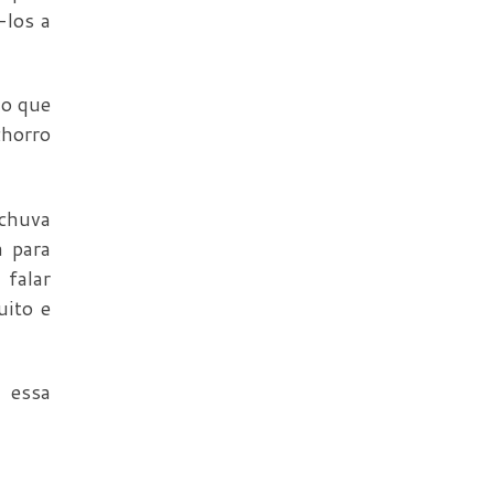
-los a
do que
chorro
 chuva
a para
falar
uito e
, essa