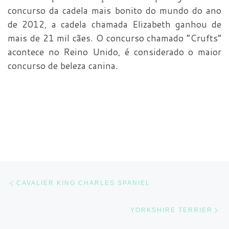
concurso da cadela mais bonito do mundo do ano
de 2012, a cadela chamada Elizabeth ganhou de
mais de 21 mil cães. O concurso chamado “Crufts”
acontece no Reino Unido, é considerado o maior
concurso de beleza canina.
Navegação do post
Previous post
CAVALIER KING CHARLES SPANIEL
Ne
YORKSHIRE TERRIER