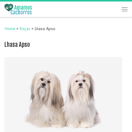
Skip to content
Me
Home
»
Raças
»
Lhasa Apso
Lhasa Apso