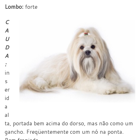
Lombo:
forte
C
A
U
D
A
:
in
s
er
id
a
al
ta, portada bem acima do dorso, mas não como um
gancho. Freqüentemente com um nó na ponta.