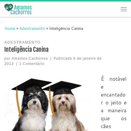
Skip to content
Me
Home
»
Adestramento
»
Inteligência Canina
ADESTRAMENTO
Inteligência Canina
por
Amamos Cachorros
|
Publicado
6 de janeiro de
2013
|
1 Comentário
É notável
e
encantado
r o jeito e
a maneira
que os
cães