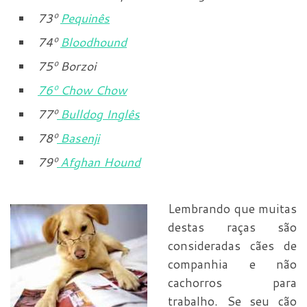
73
º
Pequinês
74
º
Bloodhound
75
º
Borzoi
76
º
Chow Chow
77
º
Bulldog Inglês
78
º
Basenji
79
º
Afghan Hound
Lembrando que muitas
destas raças são
consideradas cães de
companhia e não
cachorros para
trabalho. Se seu cão