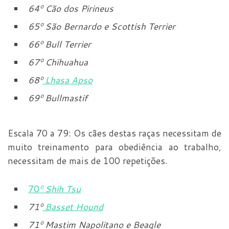
64
º
Cão dos Pirineus
65
º
São Bernardo e Scottish Terrier
66
º
Bull Terrier
67
º
Chihuahua
68
º
Lhasa Apso
69
º
Bullmastif
Escala 70 a 79: Os cães destas raças necessitam de
muito treinamento para obediência ao trabalho,
necessitam de mais de 100 repetições.
70
º
Shih Tsu
71
º
Basset Hound
71
º
Mastim Napolitano e Beagle