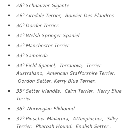
28
º
Schnauzer Gigante
29
º
Airedale Terrier, Bouvier Des Flandres
30
º
Dorder Terrier.
31
º
Welsh Springer Spaniel
32
º
Manchester Terrier
33
º
Samoieda
34
º
Field Spaniel, Terranova, Terrier
Australiano, American Stafforshire Terrier,
Gordon Setter, Kerry Blue Terrier.
35
º
Setter Irlandês, Cairn Terrier, Kerry Blue
Terrier.
36
º
Norwegian Elkhound
37
º
Pinscher Miniatura, Affenpincher, Silky
Terrier, Pharoah Hound, English Setter ,