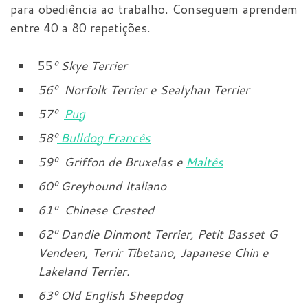
para obediência ao trabalho. Conseguem aprendem
entre 40 a 80 repetições.
55
º
Skye Terrier
56
º
Norfolk Terrier e Sealyhan Terrier
57
º
Pug
58
º
Bulldog Francês
59
º
Griffon de Bruxelas e
Maltês
60
º
Greyhound Italiano
61
º
Chinese Crested
62
º
Dandie Dinmont Terrier, Petit Basset G
Vendeen, Terrir Tibetano, Japanese Chin e
Lakeland Terrier.
63
º
Old English Sheepdog