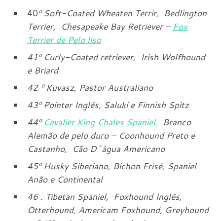
40
º
Soft-Coated Wheaten Terrir, Bedlington
Terrier, Chesapeake Bay Retriever –
Fox
Terrier de Pelo liso
41
º
Curly-Coated retriever, Irish Wolfhound
e Briard
42
º
Kuvasz, Pastor Australiano
43
º
Pointer Inglês, Saluki e Finnish Spitz
44
º
Cavalier King Chales Spaniel,
Branco
Alemão de pelo duro – Coonhound Preto e
Castanho, Cão D`água Americano
45
º
Husky Siberiano, Bichon Frisé, Spaniel
Anão e Continental
46 . Tibetan Spaniel, Foxhound Inglês,
Otterhound, Americam Foxhound, Greyhound