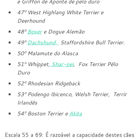
e Griffon de Aponte de pelo duro
47
º
West Highlang White Terrier e
Deerhound
48
º
Boxer
e Dogue Alemão
49
º
Dachshund,
Staffordshire Bull Terrier.
50
º
Malamute do Alasca
51
º
Whippet,
Shar-pei
, Fox Terrier Pêlo
Duro
52
º
Rhodesian Ridgeback
53
º
Podengo Ibicenco, Welsh Terrier, Terrir
Irlandês
54
º
Boston Terrier e
Akita
Escala 55 a 69: É razoável a capacidade destes cães