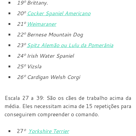
19
º
Brittany.
20
º
Cocker Spaniel Americano
21
º
Weimaraner
22
º
Bernese Mountain Dog
23
º
Spitz Alemão ou Lulu da Pomerânia
24
º
Irish Water Spaniel
25
º
Vizsla
26
º
Cardigan Welsh Corgi
Escala 27 a 39: São os cães de trabalho acima da
média. Eles necessitam acima de 15 repetições para
conseguirem compreender o comando.
27
º
Yorkshire Terrier