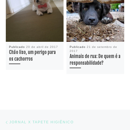
Publicado
20 de abril de 2017
Publicado
21 de setembro de
Chão liso, um perigo para
2017
Animais de rua: De quem é a
os cachorros
responsabilidade?
Navegação do post
Previous post
JORNAL X TAPETE HIGIÊNICO