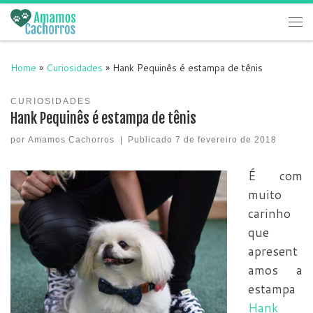
Skip to content
Me
Home
»
Curiosidades
»
Hank Pequinês é estampa de tênis
CURIOSIDADES
Hank Pequinês é estampa de tênis
por
Amamos Cachorros
|
Publicado
7 de fevereiro de 2018
É com
muito
carinho
que
apresent
amos a
estampa
Hank